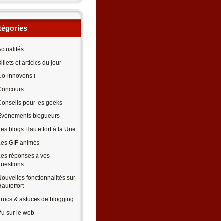
tégories
Actualités
illets et articles du jour
Co-innovons !
Concours
Conseils pour les geeks
Evènements blogueurs
Les blogs Hautetfort à la Une
Les GIF animés
Les réponses à vos
questions
Nouvelles fonctionnalités sur
Hautetfort
Trucs & astuces de blogging
Vu sur le web