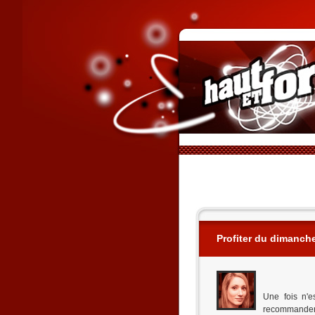
Profiter du dimanche
Une fois n'e
recommander 