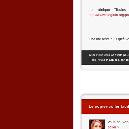
Le rubrique "Toutes 
http://www.blogtuto.org/pa
Il ne me reste plus qu'à v
12:31 Publié dans
Conseils pour
| Tags :
trucs et astuces
,
consei
Le copier-coller faci
Vous souvene
coller
?