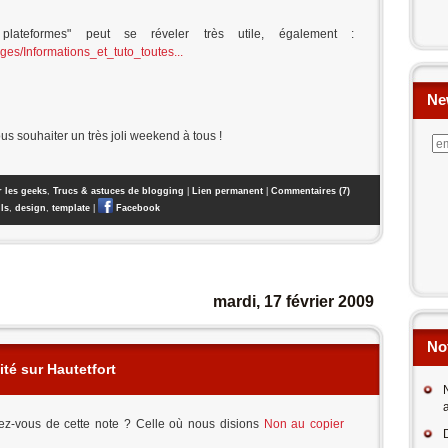
plateformes" peut se réveler très utile, également :
ges/Informations_et_tuto_toutes...
Ne
ous souhaiter un très joli weekend à tous !
 les geeks
,
Trucs & astuces de blogging
|
Lien permanent
|
Commentaires (7)
ls
,
design
,
template
|
Facebook
mardi, 17 février 2009
No
lité sur Hautetfort
z-vous de cette note ? Celle où nous disions
Non au copier