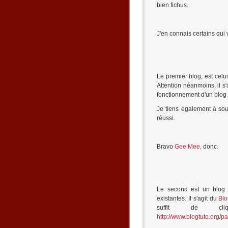
bien fichus.
J'en connais certains qui 
Le premier blog, est celu
Attention néanmoins, il 
fonctionnement d'un blog 
Je tiens également à sou
réussi.
Bravo
Gee Mee
, donc.
Le second est un blog p
existantes. Il s'agit du
Blo
suffit de c
http://www.blogtuto.org/p