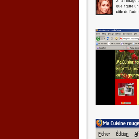
Si à l'image 
que figure un
côté de l'adr