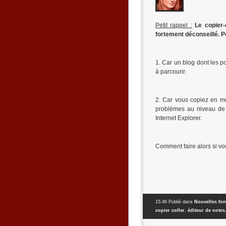
Petit rappel :
Le copier-
fortement déconseillé. P
1. Car un blog dont les p
à parcourir.
2. Car vous copiez en m
problèmes au niveau de l
Internet Explorer.
Comment faire alors si vo
15:46 Publié dans
Nouvelles fon
copier coller
,
éditeur de notes