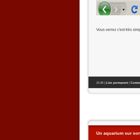
Vous verrez c'est très simp
15:45 |
Lien permanent
|
Commen
Un aquarium sur so