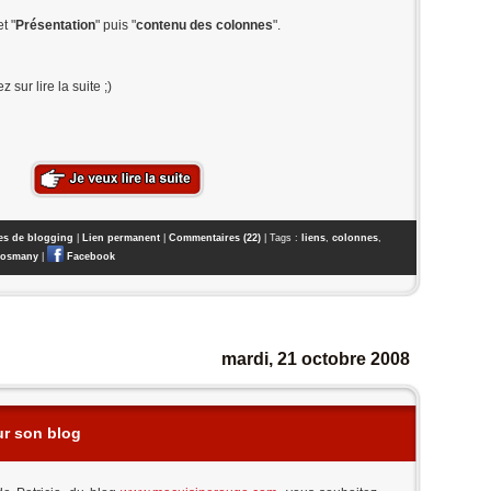
t "
Présentation
" puis "
contenu des colonnes
".
 sur lire la suite ;)
es de blogging
|
Lien permanent
|
Commentaires (22)
| Tags :
liens
,
colonnes
,
osmany
|
Facebook
mardi, 21 octobre 2008
ur son blog