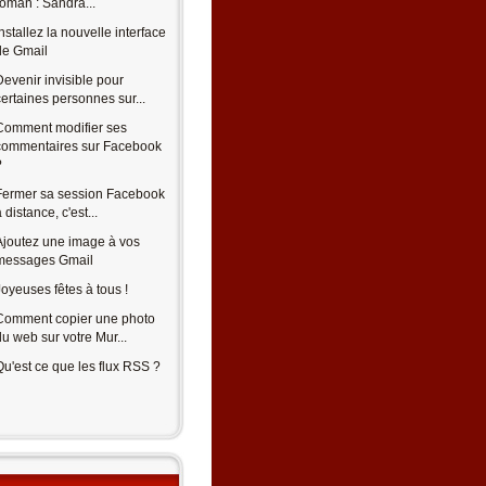
roman : Sandra...
Installez la nouvelle interface
de Gmail
Devenir invisible pour
certaines personnes sur...
Comment modifier ses
commentaires sur Facebook
?
Fermer sa session Facebook
 distance, c'est...
Ajoutez une image à vos
messages Gmail
Joyeuses fêtes à tous !
Comment copier une photo
du web sur votre Mur...
Qu'est ce que les flux RSS ?