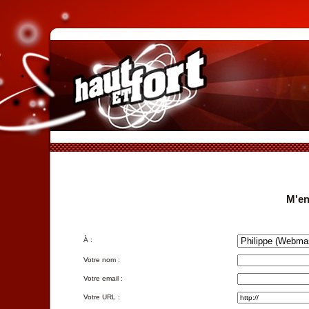
M'en
À :
Votre nom :
Votre email :
Votre URL :