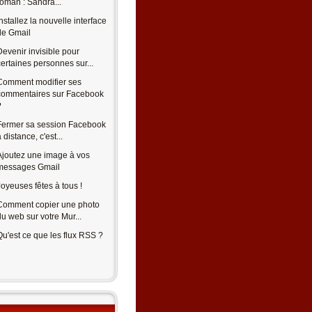
roman : Sandra...
Installez la nouvelle interface
de Gmail
Devenir invisible pour
certaines personnes sur...
Comment modifier ses
commentaires sur Facebook
?
Fermer sa session Facebook
 distance, c'est...
Ajoutez une image à vos
messages Gmail
Joyeuses fêtes à tous !
Comment copier une photo
du web sur votre Mur...
Qu'est ce que les flux RSS ?