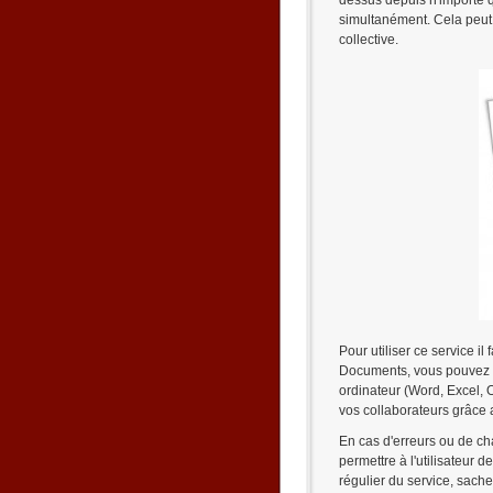
dessus depuis n'importe qu
simultanément. Cela peut s
collective.
Pour utiliser ce service i
Documents, vous pouvez so
ordinateur (Word, Excel, Op
vos collaborateurs grâce a
En cas d'erreurs ou de ch
permettre à l'utilisateur 
régulier du service, sache