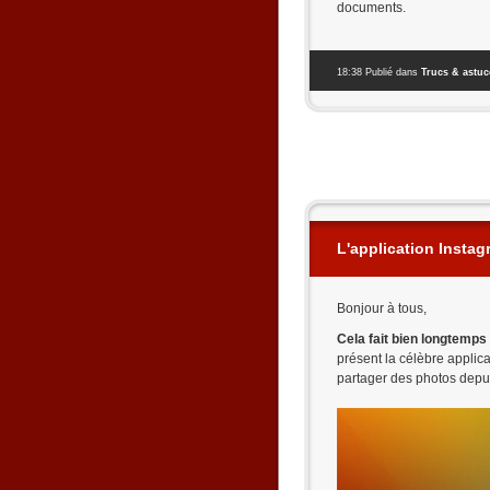
documents.
18:38 Publié dans
Trucs & astu
L'application Instag
Bonjour à tous,
Cela fait bien longtemps q
présent la célèbre applic
partager des photos depu