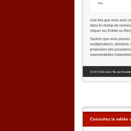
Une fois que vous avez ouv
dans le champ de recherche
cliquer sur Entrée ou Rech
Sachez que vous pouvez eff
multiplications, divisions
proposées (les puissances
exponentielles (naturelles)
18:40 Publié dans
Vu sur le web
Consultez la météo 