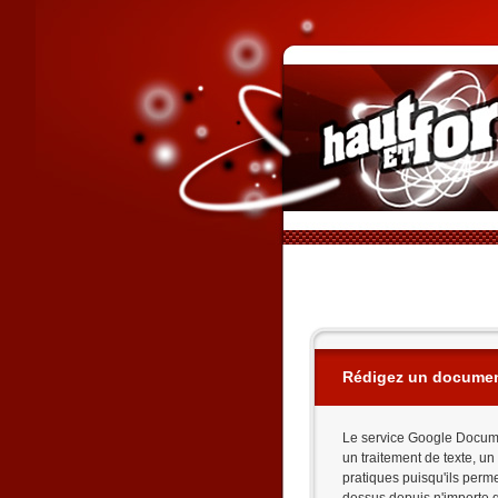
Rédigez un documen
Le service Google Documen
un traitement de texte, un
pratiques puisqu'ils perm