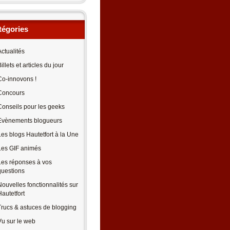
tégories
Actualités
illets et articles du jour
Co-innovons !
Concours
Conseils pour les geeks
Evènements blogueurs
Les blogs Hautetfort à la Une
Les GIF animés
Les réponses à vos
questions
Nouvelles fonctionnalités sur
Hautetfort
Trucs & astuces de blogging
Vu sur le web