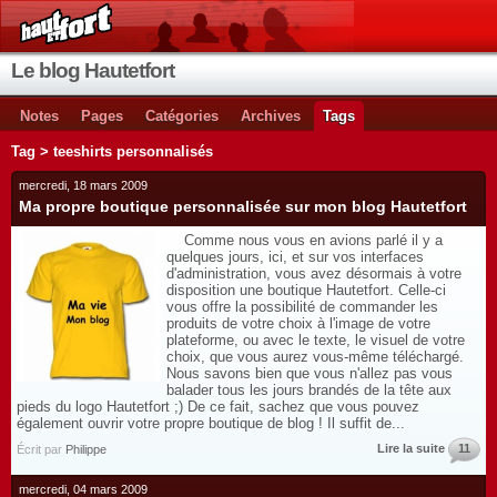
Le blog Hautetfort
Notes
Pages
Catégories
Archives
Tags
Tag > teeshirts personnalisés
mercredi, 18 mars 2009
Ma propre boutique personnalisée sur mon blog Hautetfort
Comme nous vous en avions parlé il y a
quelques jours, ici, et sur vos interfaces
d'administration, vous avez désormais à votre
disposition une boutique Hautetfort. Celle-ci
vous offre la possibilité de commander les
produits de votre choix à l'image de votre
plateforme, ou avec le texte, le visuel de votre
choix, que vous aurez vous-même téléchargé.
Nous savons bien que vous n'allez pas vous
balader tous les jours brandés de la tête aux
pieds du logo Hautetfort ;) De ce fait, sachez que vous pouvez
également ouvrir votre propre boutique de blog ! Il suffit de...
Lire la suite
11
Écrit par
Philippe
mercredi, 04 mars 2009