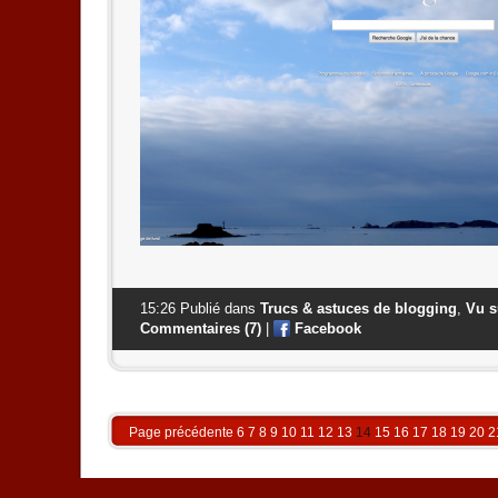
15:26 Publié dans
Trucs & astuces de blogging
,
Vu s
Commentaires (7)
|
Facebook
Page précédente
6
7
8
9
10
11
12
13
14
15
16
17
18
19
20
2