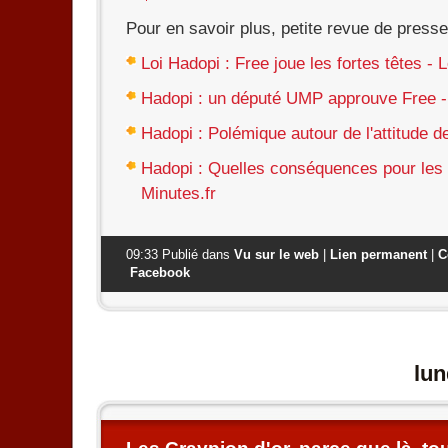
Pour en savoir plus, petite revue de press
Loi Hadopi : Free joue les fortes têtes - L
Hadopi : un député UMP approuve Free - 
Hadopi : Polémique autour de l'attitude de
Hadopi : Quelles conséquences pour les
Minutes.fr
09:33 Publié dans
Vu sur le web
|
Lien permanent
|
C
Facebook
lun