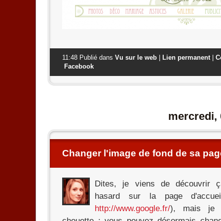
11:48 Publié dans
Vu sur le web
|
Lien permanent
|
C
Facebook
mercredi,
Changer l'image de fond de sa pag
Dites, je viens de découvrir 
hasard sur la page d'accue
http://www.google.fr/
), mais je 
chouette : vous pouvez désormais chang