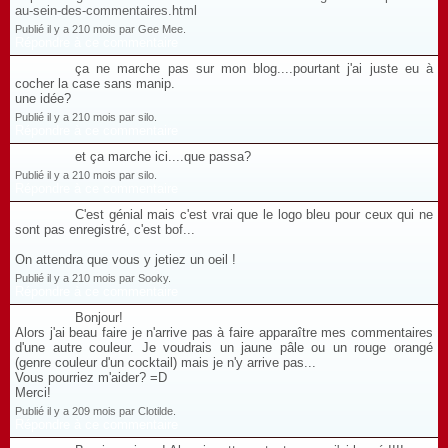
au-sein-des-commentaires.html
Publié il y a 210 mois par Gee Mee.
Répondre à ce commentaire
ça ne marche pas sur mon blog....pourtant j'ai juste eu à
cocher la case sans manip.
une idée?
Publié il y a 210 mois par silo.
Répondre à ce commentaire
et ça marche ici....que passa?
Publié il y a 210 mois par silo.
Répondre à ce commentaire
C'est génial mais c'est vrai que le logo bleu pour ceux qui ne
sont pas enregistré, c'est bof...
On attendra que vous y jetiez un oeil !
Publié il y a 210 mois par Sooky.
Répondre à ce commentaire
Bonjour!
Alors j'ai beau faire je n'arrive pas à faire apparaître mes commentaires
d'une autre couleur. Je voudrais un jaune pâle ou un rouge orangé
(genre couleur d'un cocktail) mais je n'y arrive pas...
Vous pourriez m'aider? =D
Merci!
Publié il y a 209 mois par Clotilde.
Répondre à ce commentaire