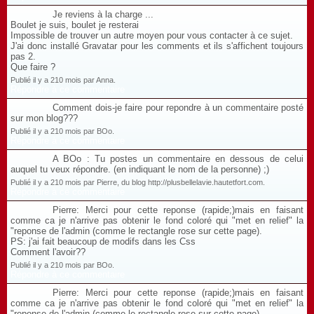
Je reviens à la charge ...
Boulet je suis, boulet je resterai
Impossible de trouver un autre moyen pour vous contacter à ce sujet.
J'ai donc installé Gravatar pour les comments et ils s'affichent toujours
pas 2.
Que faire ?
Publié il y a 210 mois par Anna.
Répondre à ce commentaire
Comment dois-je faire pour repondre à un commentaire posté
sur mon blog???
Publié il y a 210 mois par BOo.
Répondre à ce commentaire
A BOo : Tu postes un commentaire en dessous de celui
auquel tu veux répondre. (en indiquant le nom de la personne) ;)
Publié il y a 210 mois par Pierre, du blog http://plusbellelavie.hautetfort.com.
Répondre à ce commentaire
Pierre: Merci pour cette reponse (rapide;)mais en faisant
comme ca je n'arrive pas obtenir le fond coloré qui "met en relief" la
"reponse de l'admin (comme le rectangle rose sur cette page).
PS: j'ai fait beaucoup de modifs dans les Css
Comment l'avoir??
Publié il y a 210 mois par BOo.
Répondre à ce commentaire
Pierre: Merci pour cette reponse (rapide;)mais en faisant
comme ca je n'arrive pas obtenir le fond coloré qui "met en relief" la
"reponse de l'admin (comme le rectangle rose sur cette page).