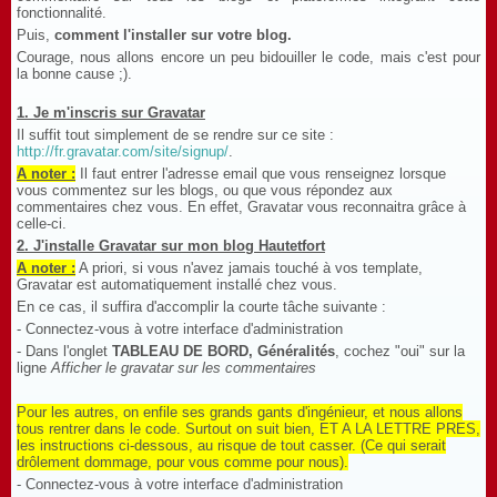
fonctionnalité.
Puis,
comment l'installer sur votre blog.
Courage, nous allons encore un peu bidouiller le code, mais c'est pour
la bonne cause ;).
1. Je m'inscris sur Gravatar
Il suffit tout simplement de se rendre sur ce site :
http://fr.gravatar.com/site/signup/
.
A noter :
Il faut entrer l'adresse email que vous renseignez lorsque
vous commentez sur les blogs, ou que vous répondez aux
commentaires chez vous. En effet, Gravatar vous reconnaitra grâce à
celle-ci.
2. J'installe Gravatar sur mon blog Hautetfort
A noter :
A priori, si vous n'avez jamais touché à vos template,
Gravatar est automatiquement installé chez vous.
En ce cas, il suffira d'accomplir la courte tâche suivante :
- Connectez-vous à votre interface d'administration
- Dans l'onglet
TABLEAU DE BORD, Généralités
, cochez "oui" sur la
ligne
Afficher le gravatar sur les commentaires
Pour les autres, on enfile ses grands gants d'ingénieur, et nous allons
tous rentrer dans le code. Surtout on suit bien, ET A LA LETTRE PRES,
les instructions ci-dessous, au risque de tout casser. (Ce qui serait
drôlement dommage, pour vous comme pour nous).
- Connectez-vous à votre interface d'administration