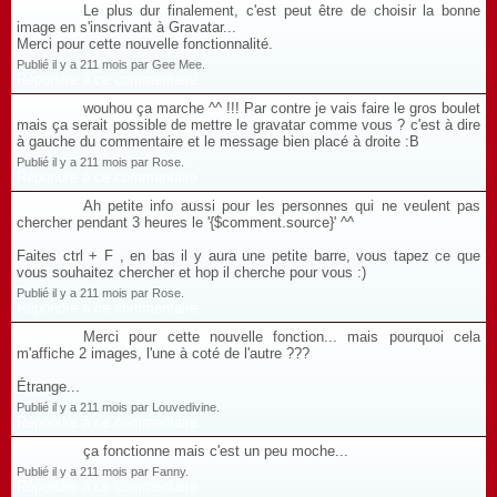
Le plus dur finalement, c'est peut être de choisir la bonne
image en s'inscrivant à Gravatar...
Merci pour cette nouvelle fonctionnalité.
Publié il y a 211 mois par Gee Mee.
Répondre à ce commentaire
wouhou ça marche ^^ !!! Par contre je vais faire le gros boulet
mais ça serait possible de mettre le gravatar comme vous ? c'est à dire
à gauche du commentaire et le message bien placé à droite :B
Publié il y a 211 mois par Rose.
Répondre à ce commentaire
Ah petite info aussi pour les personnes qui ne veulent pas
chercher pendant 3 heures le '{$comment.source}' ^^
Faites ctrl + F , en bas il y aura une petite barre, vous tapez ce que
vous souhaitez chercher et hop il cherche pour vous :)
Publié il y a 211 mois par Rose.
Répondre à ce commentaire
Merci pour cette nouvelle fonction... mais pourquoi cela
m'affiche 2 images, l'une à coté de l'autre ???
Étrange...
Publié il y a 211 mois par Louvedivine.
Répondre à ce commentaire
ça fonctionne mais c'est un peu moche...
Publié il y a 211 mois par Fanny.
Répondre à ce commentaire