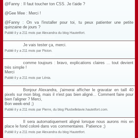
@Fanny : Il faut toucher ton CSS. Je t'aide ?
@Gee Mee : Merci !
@Fanny : On va l'installer pour toi, tu peux patienter une petite
quinzaine de jours ?
Publié il y a 211 mois par Alexandra du blog Hautetfort.
Répondre à ce commentaire
Je vais tester ça, merci.
Publié il y a 211 mois par Piston.
Répondre à ce commentaire
comme toujours : bravo, explications claires ... tout devient
très simple !
Merci
Publié il y a 211 mois par Lénia.
Répondre à ce commentaire
Bonjour Alexandra, j'aimerai afficher le gravatar en taill 40
pixels sur mon blog, mais il n'est pas bien aligné... Comment faire pour
bien l'aligner ? Merci,
Bon week-end ;)
Publié il y a 211 mois par Pierre, du blog Plusbellelavie.hautetfort.com.
Répondre à ce commentaire
Il sera automatiquement aligné lorsque nous aurons mis en
place le fond coloré dans vos commentaires. Patience ;)
Publié il y a 211 mois par Alexandra du blog Hautetfort.
Répondre à ce commentaire