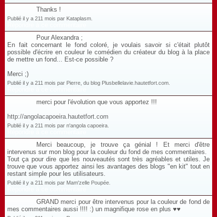
Thanks !
Publié il y a 211 mois par Kataplasm.
Répondre à ce commentaire
Pour Alexandra ;
En fait concernant le fond coloré, je voulais savoir si c'était plutôt
possible d'écrire en couleur le comédien du créateur du blog à la place
de mettre un fond... Est-ce possible ?
Merci ;)
Publié il y a 211 mois par Pierre, du blog Plusbellelavie.hautetfort.com.
Répondre à ce commentaire
merci pour l'évolution que vous apportez !!!
http://angolacapoeira.hautetfort.com
Publié il y a 211 mois par n'angola capoeira.
Répondre à ce commentaire
Merci beaucoup, je trouve ça génial ! Et merci d'être
intervenus sur mon blog pour la couleur du fond de mes commentaires.
Tout ça pour dire que les nouveautés sont très agréables et utiles. Je
trouve que vous apportez ainsi les avantages des blogs "en kit" tout en
restant simple pour les utilisateurs.
Publié il y a 211 mois par Mam'zelle Poupée.
Répondre à ce commentaire
GRAND merci pour être intervenus pour la couleur de fond de
mes commentaires aussi !!!! :) un magnifique rose en plus ♥♥