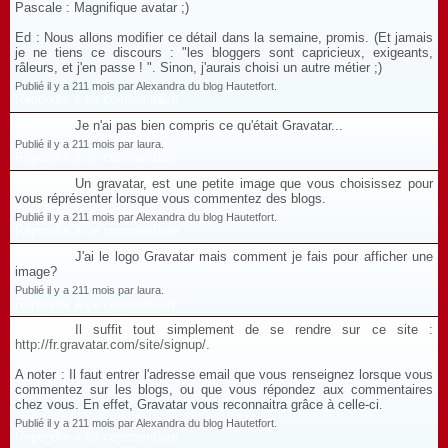
Pascale : Magnifique avatar ;)
Ed : Nous allons modifier ce détail dans la semaine, promis. (Et jamais
je ne tiens ce discours : "les bloggers sont capricieux, exigeants,
râleurs, et j'en passe ! ". Sinon, j'aurais choisi un autre métier ;)
Publié il y a 211 mois par Alexandra du blog Hautetfort.
Répondre à ce commentaire
Je n'ai pas bien compris ce qu'était Gravatar...
Publié il y a 211 mois par laura.
Répondre à ce commentaire
Un gravatar, est une petite image que vous choisissez pour
vous réprésenter lorsque vous commentez des blogs.
Publié il y a 211 mois par Alexandra du blog Hautetfort.
Répondre à ce commentaire
J'ai le logo Gravatar mais comment je fais pour afficher une
image?
Publié il y a 211 mois par laura.
Répondre à ce commentaire
Il suffit tout simplement de se rendre sur ce site :
http://fr.gravatar.com/site/signup/.
A noter : Il faut entrer l'adresse email que vous renseignez lorsque vous
commentez sur les blogs, ou que vous répondez aux commentaires
chez vous. En effet, Gravatar vous reconnaitra grâce à celle-ci.
Publié il y a 211 mois par Alexandra du blog Hautetfort.
Répondre à ce commentaire