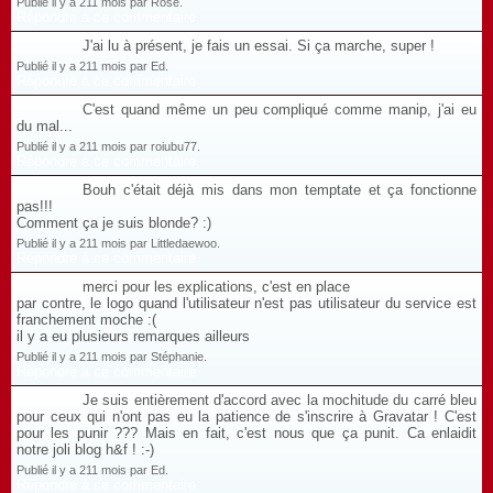
Publié il y a 211 mois par Rose.
Répondre à ce commentaire
J'ai lu à présent, je fais un essai. Si ça marche, super !
Publié il y a 211 mois par Ed.
Répondre à ce commentaire
C'est quand même un peu compliqué comme manip, j'ai eu
du mal...
Publié il y a 211 mois par roiubu77.
Répondre à ce commentaire
Bouh c'était déjà mis dans mon temptate et ça fonctionne
pas!!!
Comment ça je suis blonde? :)
Publié il y a 211 mois par Littledaewoo.
Répondre à ce commentaire
merci pour les explications, c'est en place
par contre, le logo quand l'utilisateur n'est pas utilisateur du service est
franchement moche :(
il y a eu plusieurs remarques ailleurs
Publié il y a 211 mois par Stéphanie.
Répondre à ce commentaire
Je suis entièrement d'accord avec la mochitude du carré bleu
pour ceux qui n'ont pas eu la patience de s'inscrire à Gravatar ! C'est
pour les punir ??? Mais en fait, c'est nous que ça punit. Ca enlaidit
notre joli blog h&f ! :-)
Publié il y a 211 mois par Ed.
Répondre à ce commentaire