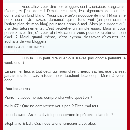
Vous allez vous dire, les bloggers sont capricieux, exigeants,
râleurs, et j'en passe ! Depuis ce matin, les signatures de tous les
coms ont un fond blanc. Youpi parce qu'on s'occupe de moi ! Mais si je
peux oser... Je n'avais demandé qu'un fond vert (un peu comme
l'arrière-plan de mon blog) pour mes coms à moi. Alors je suppose qu'il
y a des tâtonnements. C'est peut-être un simple essai. Mais si vous
pensiez avoir fini, s'il vous plait Alexandra, vous pourriez rejeter un coup
d'oeil ? Merci quand même, c'est sympa d'essayer d'exaucer les
souhaits de vos bloggers.
Publié il y a 211 mois par Ed.
Répondre à ce commentaire
Ouh là ! On peut dire que vous n'avez pas chômé pendant le
week-end ;).
En premier lieu, à tout ceux qui nous disent merci, sachez que ça n'est
jamais inutile : ces retours nous touchent beaucoup. Merci à vous,
donc.
Pour les autres :
Pierre : J'avoue ne pas comprendre votre question ?
roiubu77 : Que ne comprenez-vous pas ? Dites-moi tout !
Littledaewoo : As-tu activé l'option comme le préconise l'article ?
Stéphanie & Ed : Oui, nous allons remédier à cet aléa.