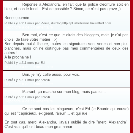
Réponse à Alexandra, en fait que la police d'écriture soit en
bleu, et non le fond... Est-ce possible ? Sinon, ce n'est pas grave ;)
Bonne journée.
Publié il y a 211 mois par Pierre, du blog http://plusbellelavie.hautetfort.com.
Répondre à ce commentaire
Ben moi, c'est ce que je dirais des bloggers, mais je n'ai pas
choisi de faire votre métier ! :-)
Bon depuis tout à l'heure, toutes les signatures sont vertes et non plus
blanches, mais on ne distingue pas mes commentaires de ceux des
autres !
A la prochaine !
Publié il y a 211 mois par Ed.
Répondre à ce commentaire
Bon, je m'y colle aussi, pour voir...
Publié il y a 211 mois par KroniK.
Répondre à ce commentaire
Marrant, ça marche sur mon blog, mais pas ici...
Publié il y a 211 mois par KroniK.
Répondre à ce commentaire
Ce ne sont pas les blogueurs, c'est Ed (le Bourrin qui cause)
qui est "capricieux, exigeant, râleur"... et qui rue !
En tout cas, merci Alexandra, j'avais oublié de dire "merci Alexandra".
C'est vrai qu'il est beau mon gros nanar...