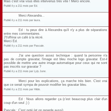
Mais c'est vrai vous êtes intervenus très vite ! Merci encore.
Publié il y a 211 mois par Ed.
Répondre à ce commentaire
Merci Alexandra...
Publié il y a 211 mois par laura.
Répondre à ce commentaire
Ed : tu peux dire à Alexandra qu'il n'y a plus de séparations
entre mes commentaires.
J't'offrirai un café à la récré.
Merci Ed.
Publié il y a 211 mois par Pascale.
Répondre à ce commentaire
J'ai une question assez technique : quand la personne n'a
pas de compte gravatar, l'image est bleu moche logo gravatar. Est-il
possible de mettre une autre image automatique pour ceux qui ne sont
pas inscrits sur gravatar ?
Publié il y a 211 mois par Lyly June.
Répondre à ce commentaire
Merci pour les explications, ça marche très bien. C'est vrai
que ce serait sympa de pouvoir modifier les gravatar bleu.
Publié il y a 211 mois par Hilde.
Répondre à ce commentaire
Ed : Nous allons regarder ça (c'est beaucoup plus clair d'un
coup d'un seul ;) )
Pascale : C'est noté (et on regarde aussi).