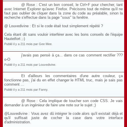
@ Rose : C'est un bon conseil, le Ctrl+F pour chercher, tant
avec Internet Explorer qu'avec Firefox. Précisons tout de même qu'il ne
faut pas oublier de cliquer dans la zone du code au préalable, sinon la
recherche s'effectue dans la page "sous" la fenêtre.
@ Louvedivine : Et si le code était tout simplement répété ?
Cela étant dit sans vouloir interférer avec les bons conseils de l'équipe
Hautetfort ;-)
Publié il y a 211 mois par Gee Mee.
Répondre à ce commentaire
j'avais pas pensé à ça... dans ce cas comment rectifier ???
o-O
Publié il y a 211 mois par Louvedivine.
Répondre à ce commentaire
Et d'ailleurs les commentaires d'une autre couleur, ça
fonctionne pas, j'ai du en effet changer le HTML truc, mais je sais pas
comment ...
Publié il y a 211 mois par Fanny.
Répondre à ce commentaire
@ Rose : Cela implique de toucher son code CSS. Je vais
demander à un ingénieur de faire une note sur le sujet ;)
@Louvedivine : Vous avez dû intégrer le code alors qu'il existait déjà et
qu'il suffisait juste de cocher la case dans votre interface
d'administration.