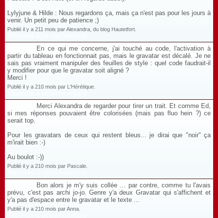
Lylyjune & Hilde : Nous regardons ça, mais ça n'est pas pour les jours à
venir. Un petit peu de patience ;)
Publié il y a 211 mois par Alexandra, du blog Hautetfort.
Répondre à ce commentaire
En ce qui me concerne, j'ai touché au code, l'activation à
partir du tableau en fonctionnait pas, mais le gravatar est décalé. Je ne
sais pas vraiment manipuler des feuilles de style : quel code faudrait-il
y modifier pour que le gravatar soit aligné ?
Merci !
Publié il y a 210 mois par L'Hérétique.
Répondre à ce commentaire
Merci Alexandra de regarder pour tirer un trait. Et comme Ed,
si mes réponses pouvaient être colorisées (mais pas fluo hein ?) ce
serait top.
Pour les gravatars de ceux qui restent bleus... je dirai que "noir" ça
m'irait bien :-)
Au boulot :-))
Publié il y a 210 mois par Pascale.
Répondre à ce commentaire
Bon alors je m'y suis collée ... par contre, comme tu l'avais
prévu, c'est pas archi jo-jo. Genre y'a deux Gravatar qui s'affichent et
y'a pas d'espace entre le gravatar et le texte ...
Publié il y a 210 mois par Anna.
Répondre à ce commentaire