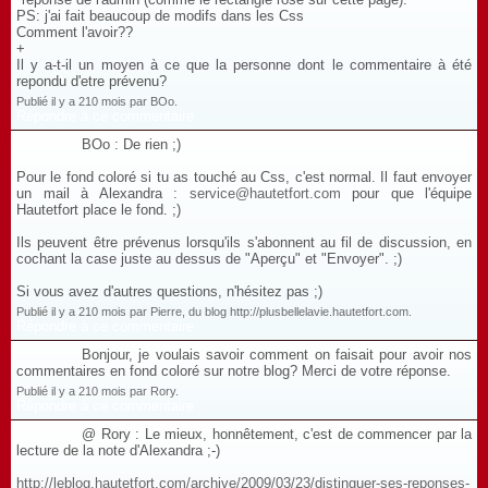
PS: j'ai fait beaucoup de modifs dans les Css
Comment l'avoir??
+
Il y a-t-il un moyen à ce que la personne dont le commentaire à été
repondu d'etre prévenu?
Publié il y a 210 mois par BOo.
Répondre à ce commentaire
BOo : De rien ;)
Pour le fond coloré si tu as touché au Css, c'est normal. Il faut envoyer
un mail à Alexandra :
service@hautetfort.com
pour que l'équipe
Hautetfort place le fond. ;)
Ils peuvent être prévenus lorsqu'ils s'abonnent au fil de discussion, en
cochant la case juste au dessus de "Aperçu" et "Envoyer". ;)
Si vous avez d'autres questions, n'hésitez pas ;)
Publié il y a 210 mois par Pierre, du blog http://plusbellelavie.hautetfort.com.
Répondre à ce commentaire
Bonjour, je voulais savoir comment on faisait pour avoir nos
commentaires en fond coloré sur notre blog? Merci de votre réponse.
Publié il y a 210 mois par Rory.
Répondre à ce commentaire
@ Rory : Le mieux, honnêtement, c'est de commencer par la
lecture de la note d'Alexandra ;-)
http://leblog.hautetfort.com/archive/2009/03/23/distinguer-ses-reponses-