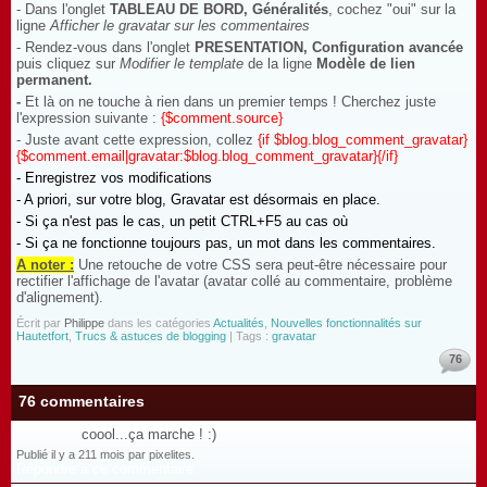
- Dans l'onglet
TABLEAU DE BORD, Généralités
, cochez "oui" sur la
ligne
Afficher le gravatar sur les commentaires
- Rendez-vous dans l'onglet
PRESENTATION, Configuration avancée
puis cliquez sur
Modifier le template
de la ligne
Modèle de lien
permanent.
-
Et là on ne touche à rien dans un premier temps ! Cherchez juste
l'expression suivante :
{$comment.source}
- Juste avant cette expression, collez
{if $blog.blog_comment_gravatar}
{$comment.email|gravatar:$blog.blog_comment_gravatar}{/if}
- Enregistrez vos modifications
- A priori, sur votre blog, Gravatar est désormais en place.
- Si ça n'est pas le cas, un petit CTRL+F5 au cas où
- Si ça ne fonctionne toujours pas, un mot dans les commentaires.
A noter :
Une retouche de votre CSS sera peut-être nécessaire pour
rectifier l'affichage de l'avatar (avatar collé au commentaire, problème
d'alignement).
Écrit par
Philippe
dans les catégories
Actualités
,
Nouvelles fonctionnalités sur
Hautetfort
,
Trucs & astuces de blogging
| Tags :
gravatar
76
76 commentaires
coool...ça marche ! :)
Publié il y a 211 mois par pixelites.
Répondre à ce commentaire