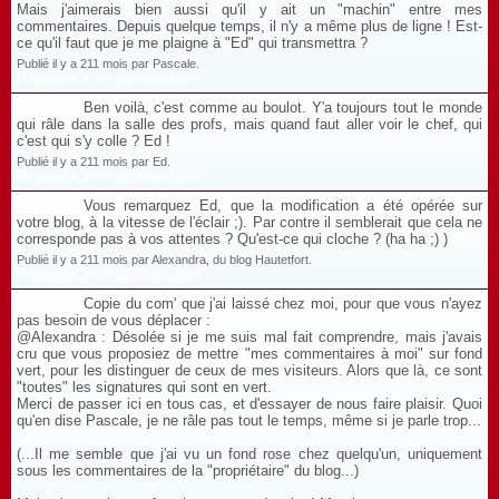
Mais j'aimerais bien aussi qu'il y ait un "machin" entre mes
commentaires. Depuis quelque temps, il n'y a même plus de ligne ! Est-
ce qu'il faut que je me plaigne à "Ed" qui transmettra ?
Publié il y a 211 mois par Pascale.
Répondre à ce commentaire
Ben voilà, c'est comme au boulot. Y'a toujours tout le monde
qui râle dans la salle des profs, mais quand faut aller voir le chef, qui
c'est qui s'y colle ? Ed !
Publié il y a 211 mois par Ed.
Répondre à ce commentaire
Vous remarquez Ed, que la modification a été opérée sur
votre blog, à la vitesse de l'éclair ;). Par contre il semblerait que cela ne
corresponde pas à vos attentes ? Qu'est-ce qui cloche ? (ha ha ;) )
Publié il y a 211 mois par Alexandra, du blog Hautetfort.
Répondre à ce commentaire
Copie du com' que j'ai laissé chez moi, pour que vous n'ayez
pas besoin de vous déplacer :
@Alexandra : Désolée si je me suis mal fait comprendre, mais j'avais
cru que vous proposiez de mettre "mes commentaires à moi" sur fond
vert, pour les distinguer de ceux de mes visiteurs. Alors que là, ce sont
"toutes" les signatures qui sont en vert.
Merci de passer ici en tous cas, et d'essayer de nous faire plaisir. Quoi
qu'en dise Pascale, je ne râle pas tout le temps, même si je parle trop...
(...Il me semble que j'ai vu un fond rose chez quelqu'un, uniquement
sous les commentaires de la "propriétaire" du blog...)