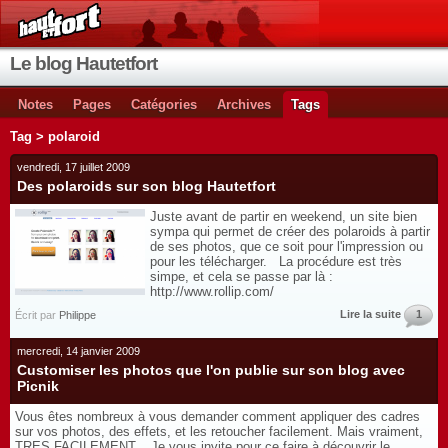
Le blog Hautetfort
Notes
Pages
Catégories
Archives
Tags
Tag > polaroid
vendredi, 17 juillet 2009
Des polaroids sur son blog Hautetfort
Juste avant de partir en weekend, un site bien
sympa qui permet de créer des polaroids à partir
de ses photos, que ce soit pour l'impression ou
pour les télécharger. La procédure est très
simpe, et cela se passe par là :
http://www.rollip.com/
Lire la suite
1
Écrit par
Philippe
mercredi, 14 janvier 2009
Customiser les photos que l'on publie sur son blog avec
Picnik
Vous êtes nombreux à vous demander comment appliquer des cadres
sur vos photos, des effets, et les retoucher facilement. Mais vraiment,
TRES FACILEMENT. Je vous invite pour ce faire à découvrir le