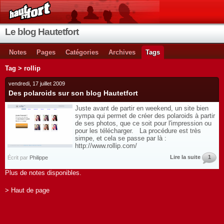
Le blog Hautetfort
Notes
Pages
Catégories
Archives
Tags
Tag > rollip
vendredi, 17 juillet 2009
Des polaroids sur son blog Hautetfort
Juste avant de partir en weekend, un site bien
sympa qui permet de créer des polaroids à partir
de ses photos, que ce soit pour l'impression ou
pour les télécharger. La procédure est très
simpe, et cela se passe par là :
http://www.rollip.com/
Lire la suite
1
Écrit par
Philippe
Plus de notes disponibles.
> Haut de page