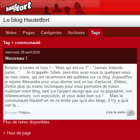
Le blog Hautetfort
Notes
Pages
Catégories
Archives
Tags
Tag > communauté
mercredi, 28 avril 2010
Nouveau !
Bonjour à toutes et tous ! - "Mais qui est-ce ?" - "Jamais entendu
parler..." Je m'appelle Julien, peut-être avez-vous lu quelques-unes
de mes notes, qui ont récemment été publiées sur ce blog. Aujourd'hui
je rejoins Alexandra pour vous donner tout un tas d'astuces, d'idées,
d'infos plus ou moins techniques pour vous permettre de mieux
maîtriser votre blog, tant sur l'aspect design que sur sa popularité, son
référencement, son exposition, et vous aider bien sur ! Mais la
communauté HautetFort ne se limite pas qu'à des blogs, il n'y a qu'à
voir la...
Lire la suite
13
Écrit par
Philippe
Plus de notes disponibles.
> Haut de page