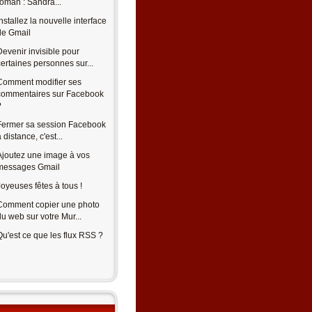
roman : Sandra...
Installez la nouvelle interface
de Gmail
Devenir invisible pour
certaines personnes sur...
Comment modifier ses
commentaires sur Facebook
?
Fermer sa session Facebook
 distance, c'est...
Ajoutez une image à vos
messages Gmail
Joyeuses fêtes à tous !
Comment copier une photo
du web sur votre Mur...
Qu'est ce que les flux RSS ?