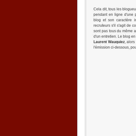
Cela dit, tous les blogue
pendant en ligne d'une p
blog et son caractère i
recruteurs s'il s'agit de 
sont pas tous du même avi
d'un entretien. Le blog en 
Laurent Wauquiez
, alor
l'émission ci-dessous, pou