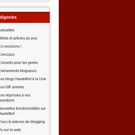
tégories
Actualités
illets et articles du jour
Co-innovons !
Concours
Conseils pour les geeks
Evènements blogueurs
Les blogs Hautetfort à la Une
Les GIF animés
Les réponses à vos
questions
Nouvelles fonctionnalités sur
Hautetfort
Trucs & astuces de blogging
Vu sur le web