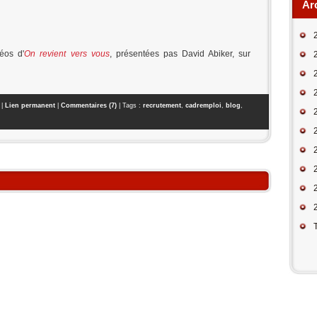
Ar
éos d'
On revient vers vous
, présentées pas David Abiker, sur
|
Lien permanent
|
Commentaires (7)
| Tags :
recrutement
,
cadremploi
,
blog
,