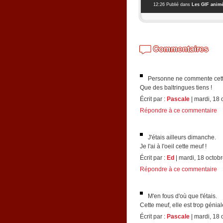
12:26 Publié dans
Les GIF anim
Personne ne commente cette
Que des baltringues tiens !
Écrit par :
Pascale
| mardi, 18 
Répondre à ce commentaire
J'étais ailleurs dimanche.
Je l'ai à l'oeil cette meuf !
Écrit par :
Ed
| mardi, 18 octob
Répondre à ce commentaire
M'en fous d'où que t'étais.
Cette meuf, elle est trop génial
Écrit par :
Pascale
| mardi, 18 