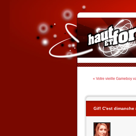
« Votre vieille Gameboy va
Gif! C'est dimanche