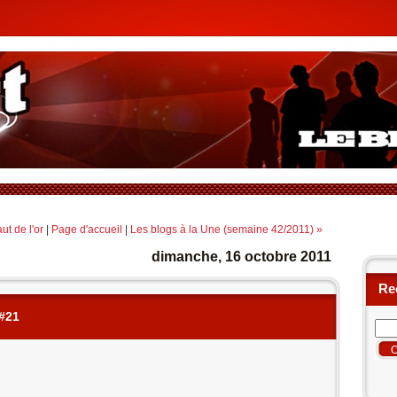
ut de l'or
|
Page d'accueil
|
Les blogs à la Une (semaine 42/2011) »
dimanche, 16 octobre 2011
Re
 #21