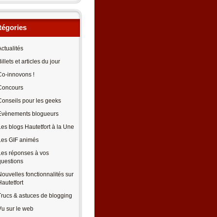
tégories
Actualités
illets et articles du jour
Co-innovons !
Concours
Conseils pour les geeks
Evènements blogueurs
Les blogs Hautetfort à la Une
Les GIF animés
Les réponses à vos
questions
Nouvelles fonctionnalités sur
Hautetfort
Trucs & astuces de blogging
Vu sur le web