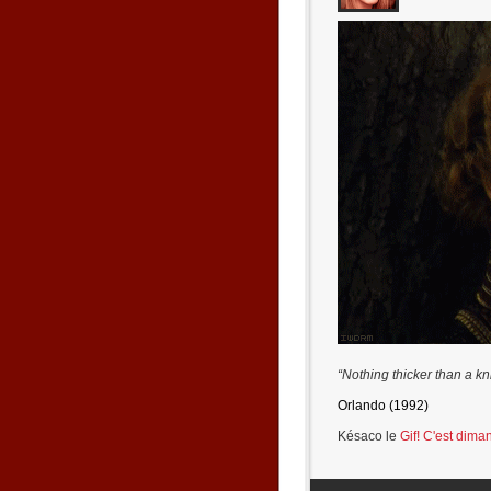
“Nothing thicker than a k
Orlando (1992)
Késaco le
Gif! C'est dima