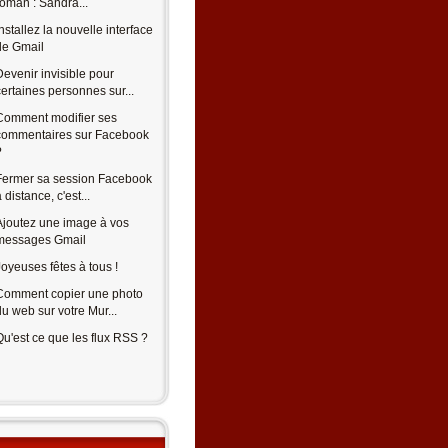
roman : Sandra...
Installez la nouvelle interface
de Gmail
Devenir invisible pour
certaines personnes sur...
Comment modifier ses
commentaires sur Facebook
?
Fermer sa session Facebook
 distance, c'est...
Ajoutez une image à vos
messages Gmail
Joyeuses fêtes à tous !
Comment copier une photo
du web sur votre Mur...
Qu'est ce que les flux RSS ?