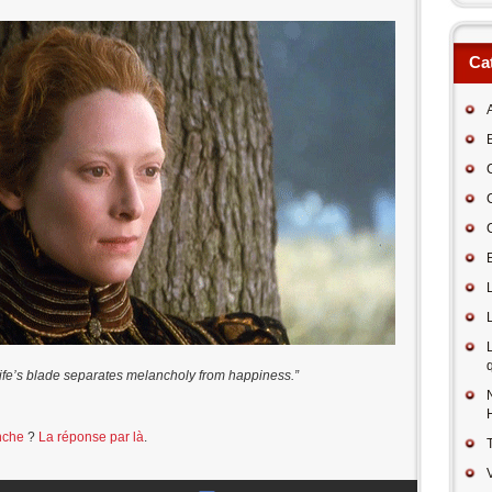
Ca
B
nife’s blade separates melancholy from happiness.”
nche
?
La réponse par là
.