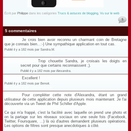
Écrit par
Philippe
dans les catégories
Trucs & astuces de blogging
,
Vu sur le web
5
5 commentaires
Je crois bien avoir reconnu un charmant coin de Bretagne
que je connais bien...:-) Une sympathique application en tout cas.
Publié il y a 182 mois par Sandra.M.
Répondre à ce commentaire
Trop chouette Sandra, je croisais les doigts en
secret pour que certains reconnaissent ;).
Publié il y a 182 mois par Alexandra.
Excellent !
Publié il y a 182 mois par Benoit.
Répondre à ce commentaire
Pour compléter cette note d'Alexandra, étant un grand
utilisateur de cette application depuis plusieurs mois maintenant. Je l'ai
découverte via un Tweet de Phil Schiller d'Apple.
Ce qui m'a frappé, c'est la facilité avec laquelle on prend une photo et
on la partage sur les réseaux sociaux en une seule fois (Facebook,
Twitter, Foursquare, ...) là où d'autres demandent plusieurs opérations.
Les options de filtres sont presque anecdotiques à côté.