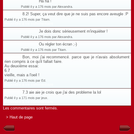
Ha ha !
Publié il y a 176 mois par Alexandra.
8.2! Super, ça veut dire que je ne suis pas encore aveugle :P
Publié il y a 176 mois par Titam.
Répondre à ce commentaire
Je dois donc sérieusement m'inquiéter !
Publié il y a 176 mois par Alexandra.
Ou régler ton écran ;-)
Publié il y a 176 mois par Titam.
Bon, moi j'ai recommencé. parce que je n'avais absolument
rien compris à ce qu'il fallait faire.
Au deuxième essai:
6.7
vieille, mais a l'oeil !
Publié il y a 176 mois par Ed.
Répondre à ce commentaire
7.3 aie aie je crois que j'ai des probleme la lol
Publié il y a 171 mois par jeux.
Répondre à ce commentaire
Les commentaires sont fermés.
> Haut de page